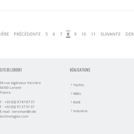
IÈRE
PRÉCÉDENTE
5
6
7
8
9
10
11
SUIVANTE
DER
SITE DE LORIENT
RÉALISATIONS
34 rue Ingénieur Verrière
Yachts
56100 Lorient
France
Mâts
T : +33 (0)2 97 87 87 37
Refit
F : +33 (0)2 97 37 51 57
Industrie
E-mail :
keroman@cdk-
technologies.com