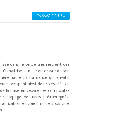
EN SAVOIR PLUS...
issé dans le cercle très restreint des
qu’il maitrise la mise en œuvre de son
atière haute performance qui envahit
peurs occupent ainsi des rôles clés au
rge de la mise en œuvre des composites
é : drapage de tissus préimprégnés,
ratification en voie humide sous vide.
n.