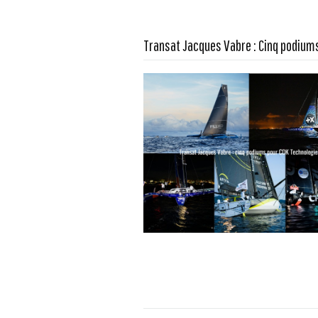
En savoir plus...
Transat Jacques Vabre : Cinq podium