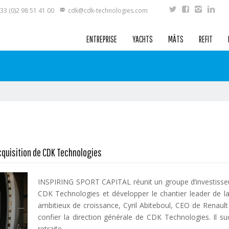
33 (0)2 98 51 41 00
cdk@cdk-technologies.com
ENTREPRISE
YACHTS
MÂTS
REFIT
cquisition de CDK Technologies
INSPIRING SPORT CAPITAL réunit un groupe d’investisseu
CDK Technologies et développer le chantier leader de la
ambitieux de croissance, Cyril Abiteboul, CEO de Renaul
confier la direction générale de CDK Technologies. Il s
retraite.