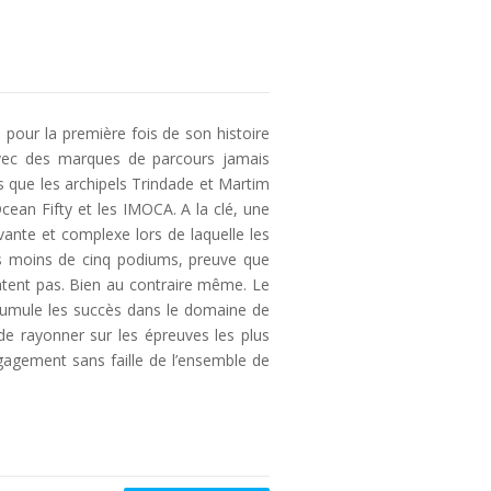
 pour la première fois de son histoire
avec des marques de parcours jamais
les que les archipels Trindade et Martim
ean Fifty et les IMOCA. A la clé, une
ante et complexe lors de laquelle les
s moins de cinq podiums, preuve que
entent pas. Bien au contraire même. Le
i cumule les succès dans le domaine de
 de rayonner sur les épreuves les plus
ngagement sans faille de l’ensemble de