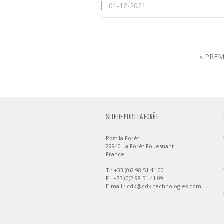
01-12-2021
« PREM
SITE DE PORT LA FORÊT
Port la Forêt
29940 La Forêt Fouesnant
France
T : +33 (0)2 98 51 41 00
F : +33 (0)2 98 51 41 09
E-mail :
cdk@cdk-technologies.com