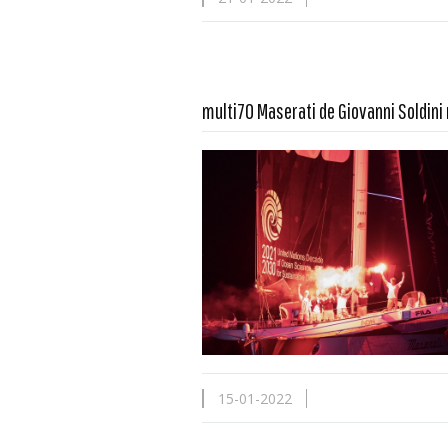
multi70 Maserati de Giovanni Soldini
En savoir plus...
15-01-2022