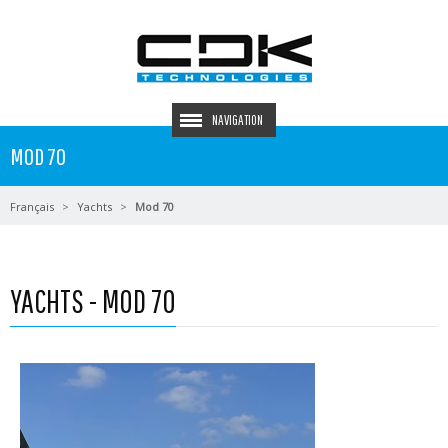
NAVIGATION
MOD 70
Français
Yachts
Mod 70
YACHTS - MOD 70
En savoir plus...