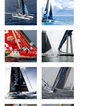
Groupe APICIL
ORION RACING
MEDALLIA
Monnoyeur - Duo
for a job
ACXISS Group
La Mie Câline