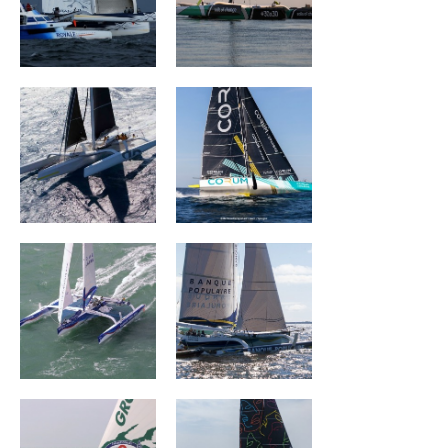
ARGO
CORUM L 'Épargne
Banque Populaire
Banque Populaire
III
II
Groupama
The Famous
Project