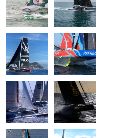
MASERATI
ARKEA PAPREC
BROCÉLIANDE
L'OCCITANE en
Provence
SNOWFLAKE
TEAMWORK Team
Snef