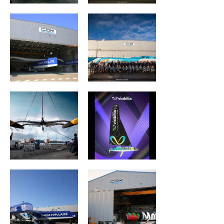
REALITES Planet
Viabilis Océans
Warriors
MAXI BANQUE
MAÎTRE COQ V
POPULAIRE IX
ACTUAL ULTIM 3
Groupama II