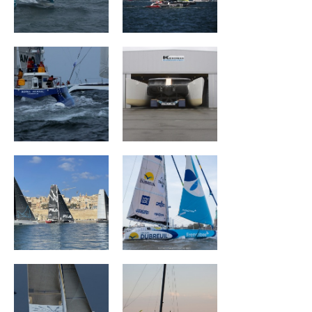
ROYALE ATLANTIC
Mouse Trap
ZOULOU
Groupe Dubreuil
Ultim Emotion
Sails Of Change