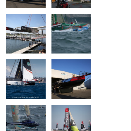
Wind of Trust –
CHARAL
Fondation pour
l’Enfance
Géant
Groupe Drekan