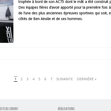
trophée à bord de son AC75 dont le mât a été construit 
Des équipes fières d’avoir apporté pour la première fois à
de l’une des plus anciennes épreuves sportives qui soit, 
côtés de Ben Ainslie et de ses hommes.
1
2
3
4
5
6
7
SUIVANTE
DERNIÈRE »
SITE DE LORIENT
RÉALISATIONS