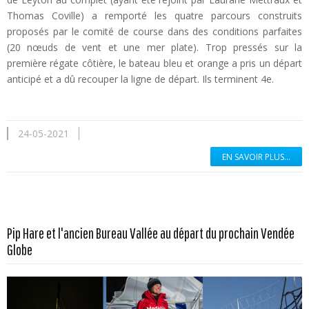
Thomas Coville) a remporté les quatre parcours construits
proposés par le comité de course dans des conditions parfaites
(20 nœuds de vent et une mer plate). Trop pressés sur la
première régate côtière, le bateau bleu et orange a pris un départ
anticipé et a dû recouper la ligne de départ. Ils terminent 4e.
24-05-2021
EN SAVOIR PLUS...
Pip Hare et l'ancien Bureau Vallée au départ du prochain Vendée
En savoir plus...
Globe