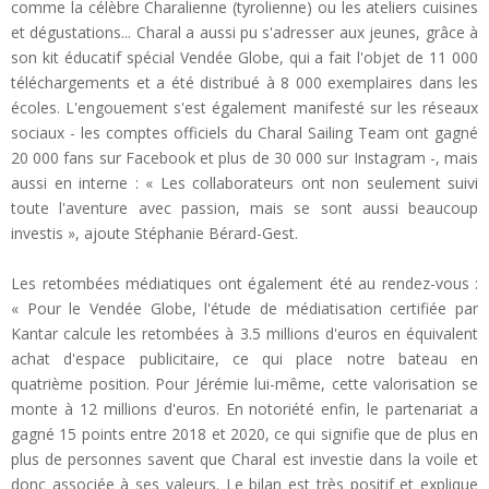
comme la célèbre Charalienne (tyrolienne) ou les ateliers cuisines
et dégustations... Charal a aussi pu s'adresser aux jeunes, grâce à
son kit éducatif spécial Vendée Globe, qui a fait l'objet de 11 000
téléchargements et a été distribué à 8 000 exemplaires dans les
écoles. L'engouement s'est également manifesté sur les réseaux
sociaux - les comptes officiels du Charal Sailing Team ont gagné
20 000 fans sur Facebook et plus de 30 000 sur Instagram -, mais
aussi en interne : « Les collaborateurs ont non seulement suivi
toute l'aventure avec passion, mais se sont aussi beaucoup
investis », ajoute Stéphanie Bérard-Gest.
Les retombées médiatiques ont également été au rendez-vous :
« Pour le Vendée Globe, l'étude de médiatisation certifiée par
Kantar calcule les retombées à 3.5 millions d'euros en équivalent
achat d'espace publicitaire, ce qui place notre bateau en
quatrième position. Pour Jérémie lui-même, cette valorisation se
monte à 12 millions d'euros. En notoriété enfin, le partenariat a
gagné 15 points entre 2018 et 2020, ce qui signifie que de plus en
plus de personnes savent que Charal est investie dans la voile et
donc associée à ses valeurs. Le bilan est très positif et explique