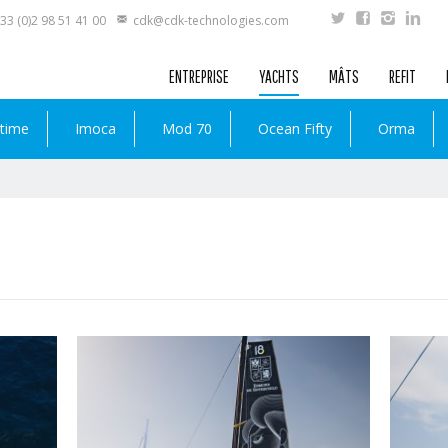
33 (0)2 98 51 41 00
cdk@cdk-technologies.com
ENTREPRISE
YACHTS
MÂTS
REFIT
ltime
Imoca
Mod 70
Ocean Fifty
Orma
En savoir plus...