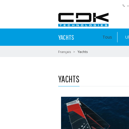
+
YACHTS
Tous
U
Français
Yachts
YACHTS
En savoir plus...