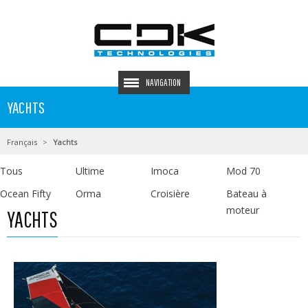
NAVIGATION
YACHTS
Français
Yachts
Tous
Ultime
Imoca
Mod 70
Ocean Fifty
Orma
Croisière
Bateau à
moteur
YACHTS
En savoir plus...