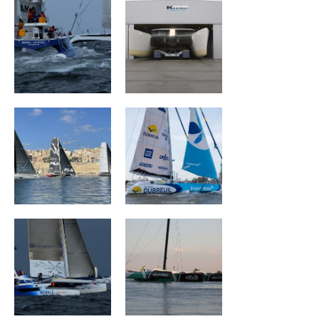
ZOULOU
Groupe Dubreuil
Ultim Emotion
Sails Of Change
ARGO
CORUM L 'Épargne