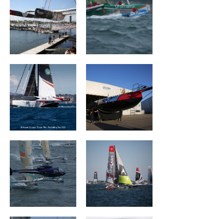
Wind of Trust –
CHARAL
Fondation pour
l’Enfance
Géant
Groupe Drekan
ROYALE ATLANTIC
Mouse Trap