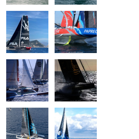
BROCÉLIANDE
L'OCCITANE en
Provence
SNOWFLAKE
TEAMWORK Team
Snef