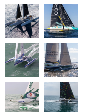
Banque Populaire
Banque Populaire
III
II
Groupama
The Famous
Project
MASERATI
ARKEA PAPREC