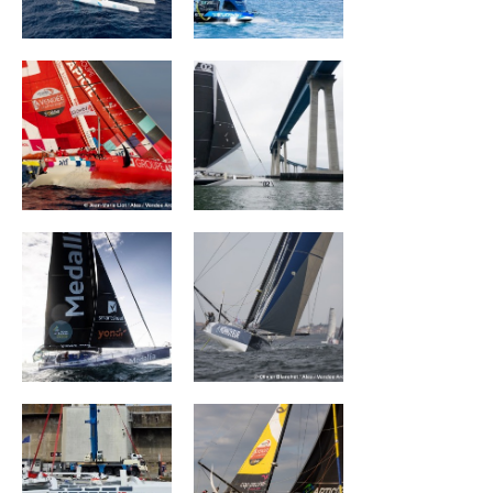
Groupe APICIL
ORION RACING
MEDALLIA
Monnoyeur - Duo
for a job
ACXISS Group
La Mie Câline