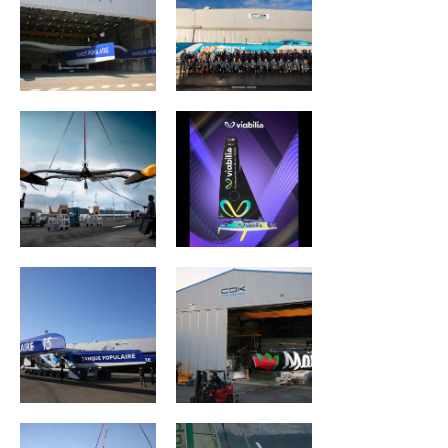
REALITES Planet
Viabilis Océans
Warriors
MAXI BANQUE
MAÎTRE COQ V
POPULAIRE IX
ACTUAL ULTIM 3
Groupama II