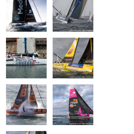
ACXISS Group
La Mie Câline
PRB
FIVES GROUP –
LANTANA
ENVIRONNEMENT
DEVENIR