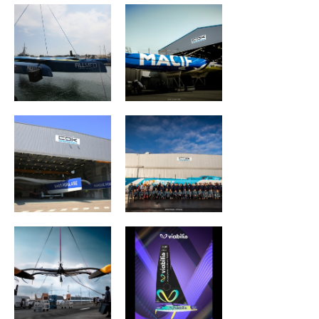
Maxi Banque
VULNERABLE
Populaire XI
RUYANT
REALITES Planet
Viabilis Océans
Warriors
MAXI BANQUE
MAÎTRE COQ V
POPULAIRE IX