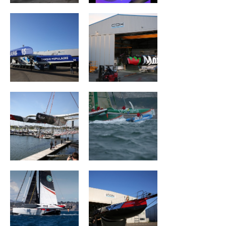
ACTUAL ULTIM 3
Groupama II
Wind of Trust –
CHARAL
Fondation pour
l’Enfance
Géant
Groupe Drekan