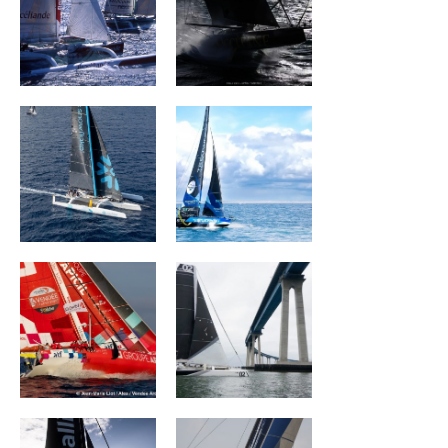
SNOWFLAKE
TEAMWORK Team
Snef
Groupe APICIL
ORION RACING
MEDALLIA
Monnoyeur - Duo
for a job