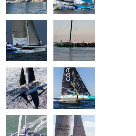
Ultim Emotion
Sails Of Change
ARGO
CORUM L 'Épargne
Banque Populaire
Banque Populaire
III
II