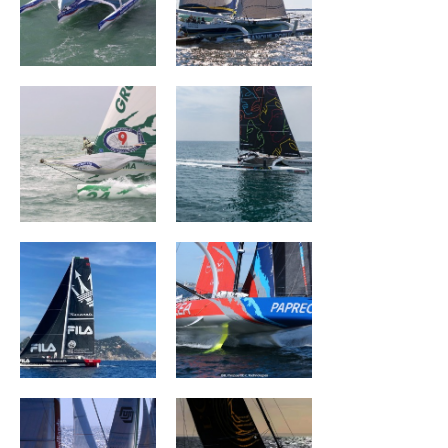
Groupama
The Famous
Project
MASERATI
ARKEA PAPREC
BROCÉLIANDE
L'OCCITANE en
Provence