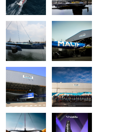
SVR LAZARTIGUE
MACIF Santé
Prévoyance
Maxi Banque
VULNERABLE
Populaire XI
RUYANT
REALITES Planet
Viabilis Océans
Warriors