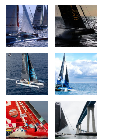
SNOWFLAKE
TEAMWORK Team
Snef
Groupe APICIL
ORION RACING
MEDALLIA
Monnoyeur - Duo