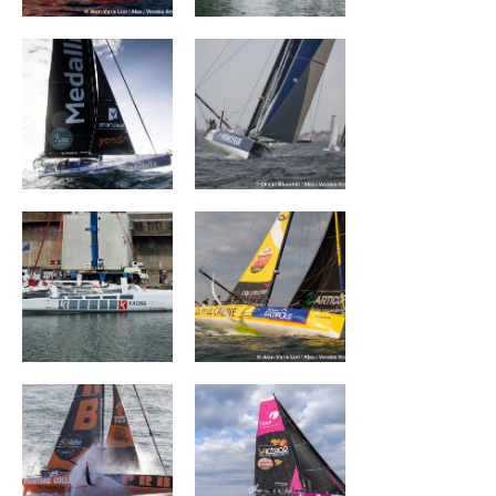
for a job
ACXISS Group
La Mie Câline
PRB
FIVES GROUP –
LANTANA
ENVIRONNEMENT