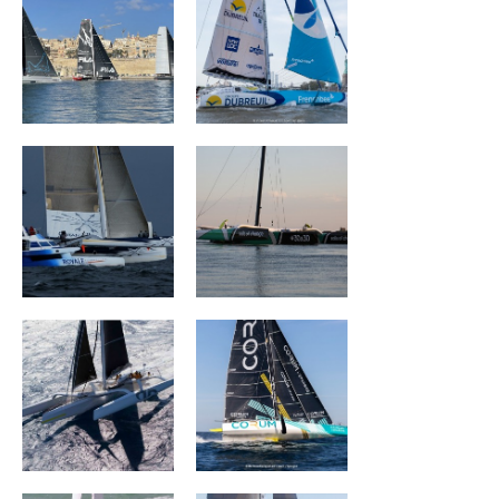
Ultim Emotion
Sails Of Change
ARGO
CORUM L 'Épargne
Banque Populaire
Banque Populaire
III
II