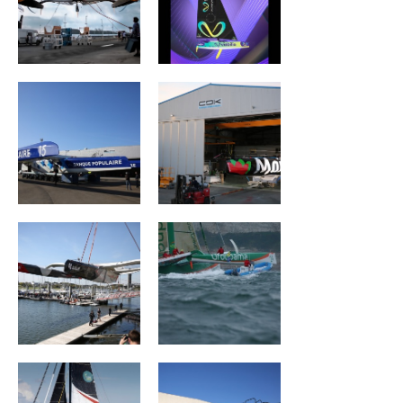
MAXI BANQUE
MAÎTRE COQ V
POPULAIRE IX
ACTUAL ULTIM 3
Groupama II
Wind of Trust –
CHARAL
Fondation pour
l’Enfance