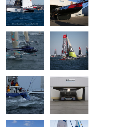
Géant
Groupe Drekan
ROYALE ATLANTIC
Mouse Trap
ZOULOU
Groupe Dubreuil