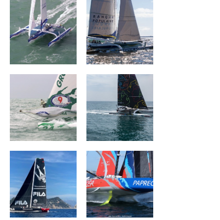
Groupama
The Famous
Project
MASERATI
ARKEA PAPREC
BROCÉLIANDE
L'OCCITANE en
Provence