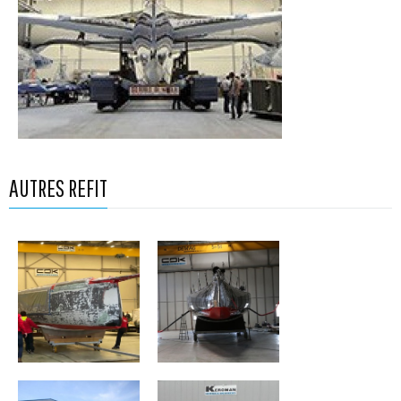
AUTRES REFIT
GROUPE APICIL
CHARAL
FenêtréA-Mix
FRANCE I
Buffet