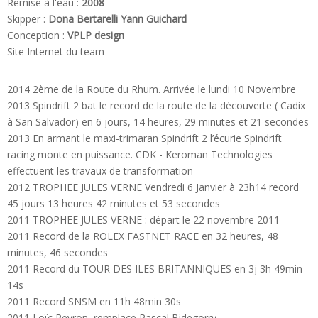
Remise à l'eau :
2008
Skipper :
Dona Bertarelli Yann Guichard
Conception :
VPLP design
Site Internet du team
2014 2ème de la Route du Rhum. Arrivée le lundi 10 Novembre
2013 Spindrift 2 bat le record de la route de la découverte ( Cadix
à San Salvador) en 6 jours, 14 heures, 29 minutes et 21 secondes
2013 En armant le maxi-trimaran Spindrift 2 l’écurie Spindrift
racing monte en puissance. CDK - Keroman Technologies
effectuent les travaux de transformation
2012 TROPHEE JULES VERNE Vendredi 6 Janvier à 23h14 record
45 jours 13 heures 42 minutes et 53 secondes
2011 TROPHEE JULES VERNE : départ le 22 novembre 2011
2011 Record de la ROLEX FASTNET RACE en 32 heures, 48
minutes, 46 secondes
2011 Record du TOUR DES ILES BRITANNIQUES en 3j 3h 49min
14s
2011 Record SNSM en 11h 48min 30s
2011 Loïc Peyron, remplace Pascal Bidegorry