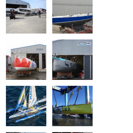
Maître Coq
Safran 2
TRIMARAN MACIF
No Way Back
Célia Village
Cheminées
Poujoulat