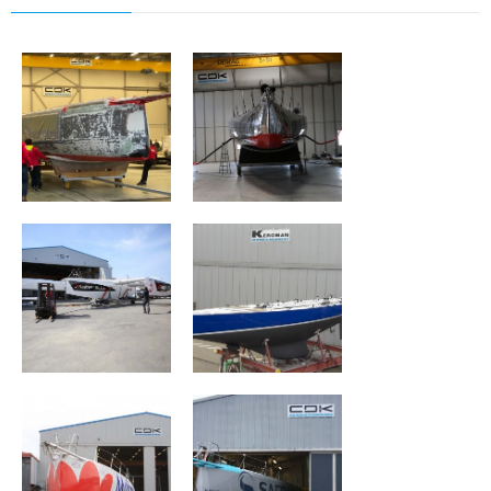
GROUPE APICIL
CHARAL
FenêtréA-Mix
FRANCE I
Buffet
Maître Coq
Safran 2