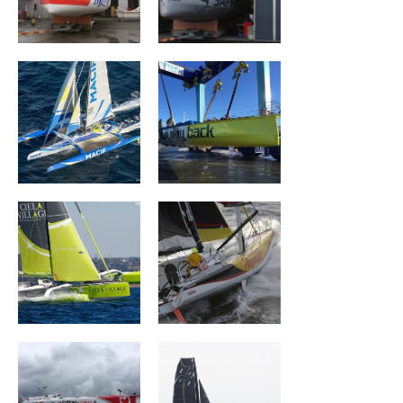
TRIMARAN MACIF
No Way Back
Célia Village
Cheminées
Poujoulat
Initiatives Coeur
MAXI TRIMARAN
SPINDRIFT 2