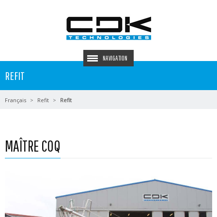
NAVIGATION
REFIT
Français
Refit
Refit
MAÎTRE COQ