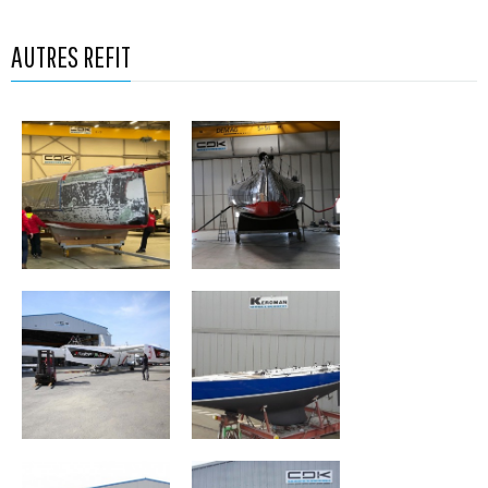
AUTRES REFIT
GROUPE APICIL
CHARAL
FenêtréA-Mix
FRANCE I
Buffet
Maître Coq
Safran 2