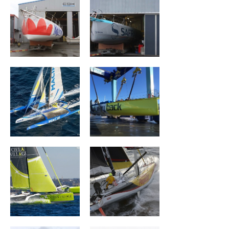
TRIMARAN MACIF
No Way Back
Célia Village
Cheminées
Poujoulat
Initiatives Coeur
MAXI TRIMARAN
SPINDRIFT 2