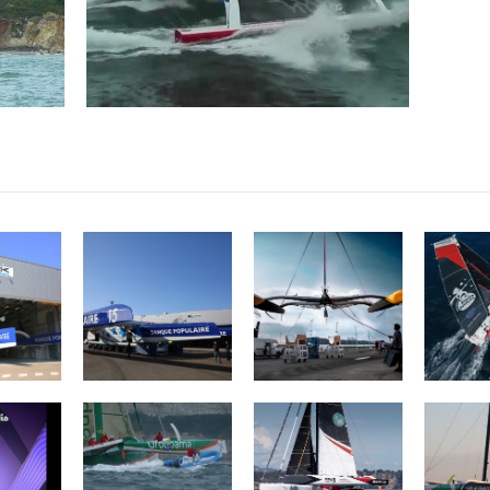
nque
MAXI BANQUE
REALITES Planet
Associa
e XI
POPULAIRE IX
Warriors
Pr
Qué
Océans
Groupama II
Wind of Trust –
Sails 
Fondation pour
l’Enfance