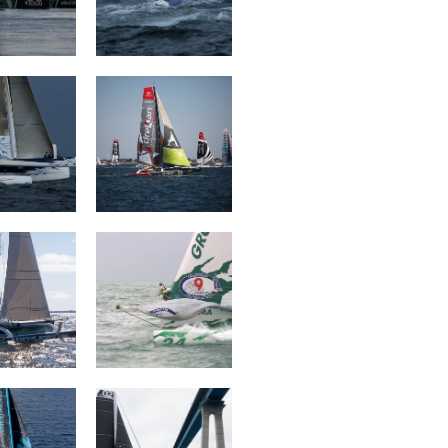
 Emotion
Groupe Drekan
 Populaire
Groupama I
II
WFLAKE
ORION Racing