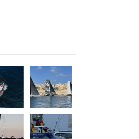
tion Petit
ZOULOU
ince -
guigner
Of Change
ROYALE ATLANTIC