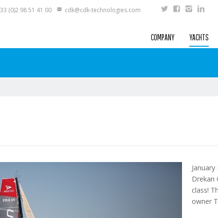
33 (0)2 98 51 41 00
cdk@cdk-technologies.com
COMPANY
YACHTS
January 
Drekan 
class!
Th
owner T