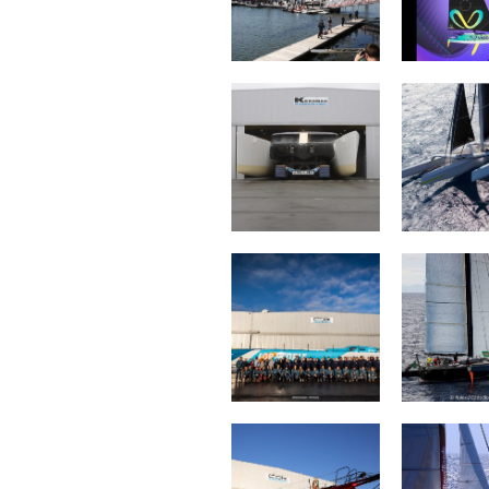
Mouse Trap
ARG
VULNERABLE
The Fa
RUYANT
Proje
CHARAL
BROCÉLI