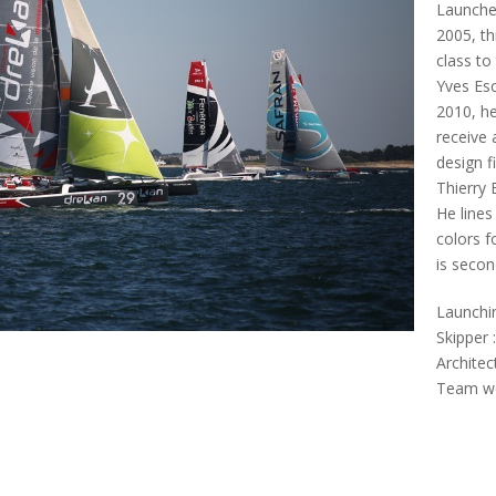
Launch
2005,
th
class
to
Yves
Esc
2010,
h
receive
design
f
Thierry
He
lines
colors f
is
secon
Launchi
Skipper 
Architec
Team we