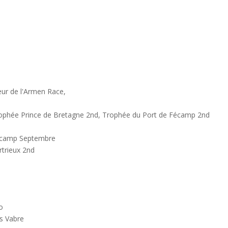
ur de l'Armen Race,
Trophée Prince de Bretagne 2nd, Trophée du Port de Fécamp 2nd
Fécamp Septembre
rtrieux 2nd
o
es Vabre