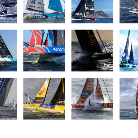
Épargne
ARKEA PAPREC
L'OCCITANE en
TEAMW
Provence
 - Duo
La Mie Câline
PRB
FIVES
job
LA
ENVIR