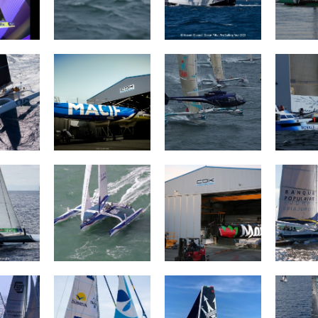
O
MACIF Santé
Géant
Ultim
Prévoyance
mous
Banque Populaire
MAÎTRE COQ V
Banque
ct
III
ANDE
Groupe Dubreuil
MASERATI
SNO