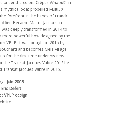
ed
under the
colors
Crêpes Whaou!2
in
is mythical
boat
propelled
Multi50
 the forefront
in the hands of
Franck
offier
.
Became
Maitre
Jacques
in
e was deeply
transformed
in 2014
to
a more powerful
bow
designed
by the
irm
VPLP
.
It
was bought
in 2015
by
Bouchard
and becomes
Ciela
Village.
 up
for the first time
under his
new
or
the Transat Jacques Vabre
2015
.he
d
Transat
Jacques
Vabre
in
2015.
ng :
Juin 2005
:
Eric Defert
t :
VPLP design
bsite