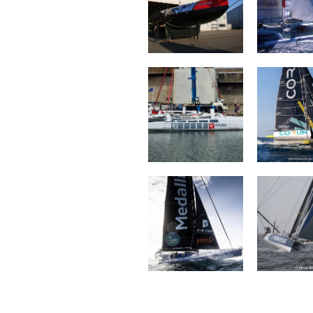
ACXISS Group
CORUM L '
MEDALLIA
Monnoyeur
for a 