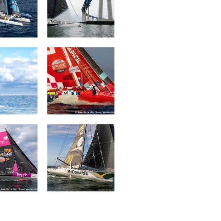
ORK Team
Groupe APICIL
Snef
 GROUP –
DEVENIR
NTANA
ONNEMENT