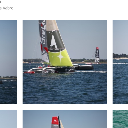
m
es Vabre