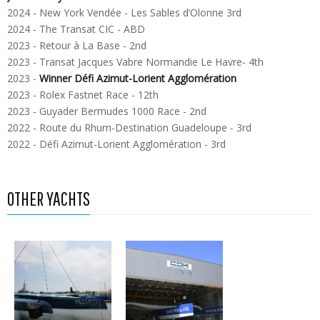
2024 - New York Vendée - Les Sables d’Olonne 3rd
2024 - The Transat CIC - ABD
2023 - Retour à La Base - 2nd
2023 - Transat Jacques Vabre Normandie Le Havre- 4th
2023 -
Winner Défi Azimut-Lorient Agglomération
2023 - Rolex Fastnet Race - 12th
2023 - Guyader Bermudes 1000 Race - 2nd
2022 - Route du Rhum-Destination Guadeloupe - 3rd
2022 - Défi Azimut-Lorient Agglomération - 3rd
OTHER YACHTS
SVR LAZARTIGUE
Maxi Banque
Populaire XI
MAXI BANQUE
REALITES Planet