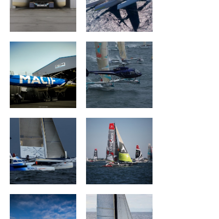
MACIF Santé
Géant
Prévoyance
Ultim Emotion
Groupe Drekan
VULNERABLE
The Famous
RUYANT
Project