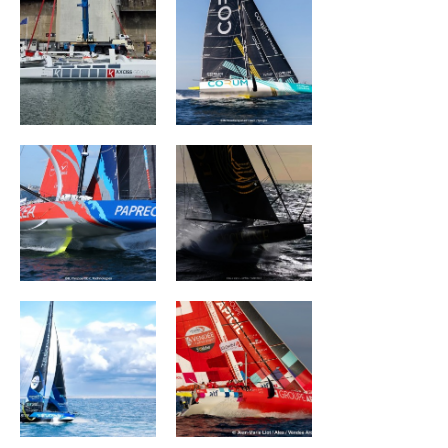
ARKEA PAPREC
L'OCCITANE en
Provence
TEAMWORK Team
Groupe APICIL
Snef
MEDALLIA
Monnoyeur - Duo
for a job