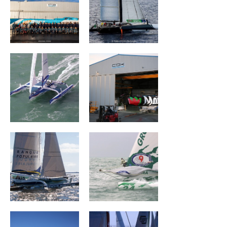
Banque Populaire
MAÎTRE COQ V
III
Banque Populaire
Groupama I
II
CHARAL
BROCÉLIANDE