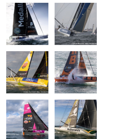
La Mie Câline
PRB
FIVES GROUP –
DEVENIR
LANTANA
ENVIRONNEMENT