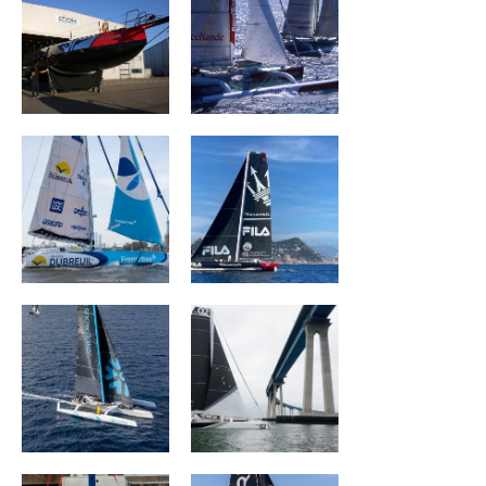
Groupe Dubreuil
MASERATI
SNOWFLAKE
ORION Racing
ACXISS Group
CORUM L 'Épargne