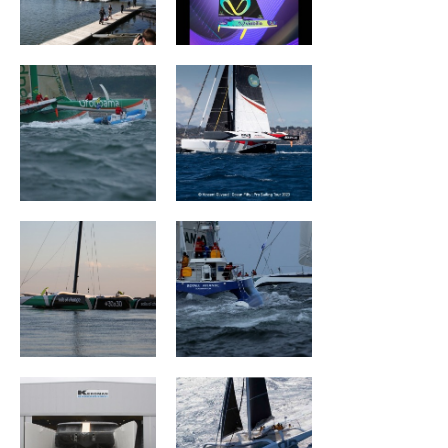
Groupama II
Wind of Trust –
Fondation pour
l’Enfance
Sails Of Change
ROYALE ATLANTIC
Mouse Trap
ARGO