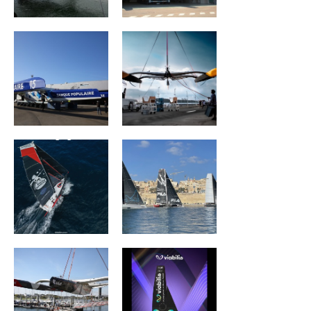
POPULAIRE IX
Warriors
Association Petit
ZOULOU
Prince -
Quéguigner
ACTUAL ULTIM3
Viabilis Océans