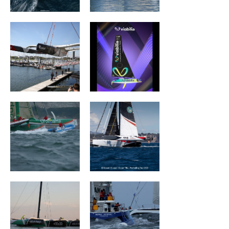
Groupama II
Wind of Trust –
Fondation pour
l’Enfance
Sails Of Change
ROYALE ATLANTIC