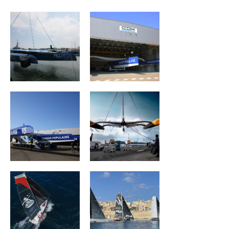
MAXI BANQUE
REALITES Planet
POPULAIRE IX
Warriors
Association Petit
ZOULOU
Prince -
Quéguigner
ACTUAL ULTIM3
Viabilis Océans