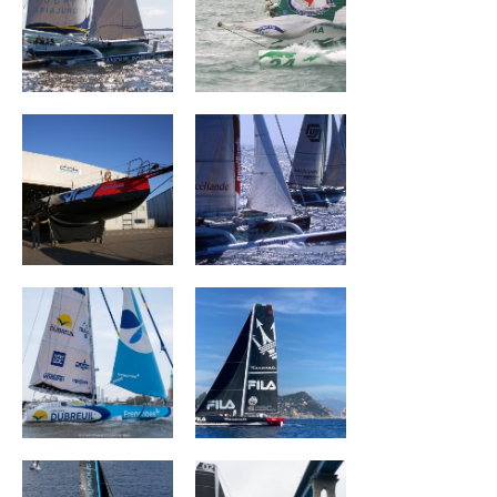
CHARAL
BROCÉLIANDE
Groupe Dubreuil
MASERATI
SNOWFLAKE
ORION Racing