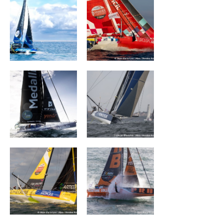
MEDALLIA
Monnoyeur - Duo
for a job
La Mie Câline
PRB
FIVES GROUP –
DEVENIR
LANTANA
ENVIRONNEMENT