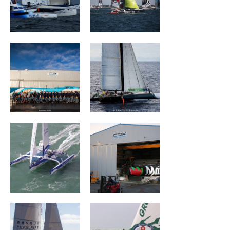
VULNERABLE
The Famous
RUYANT
Project
Banque Populaire
MAÎTRE COQ V
III
Banque Populaire
Groupama I
II