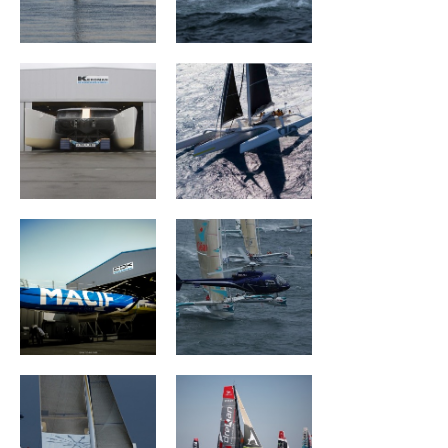
Mouse Trap
ARGO
MACIF Santé
Géant
Prévoyance
Ultim Emotion
Groupe Drekan