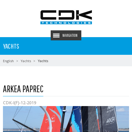
NAVIGATION
YACHTS
English
Yachts
Yachts
ARKEA PAPREC
CDK-I(F)-12-2019