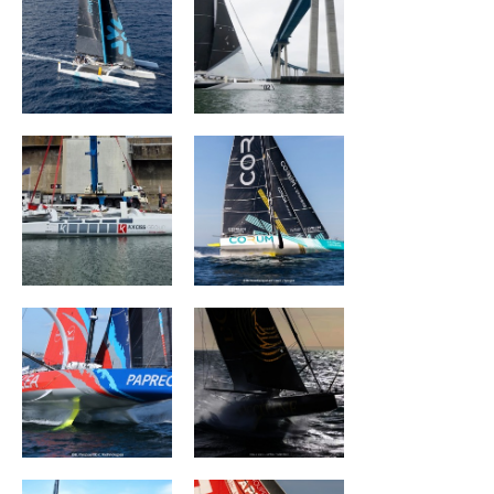
ACXISS Group
CORUM L 'Épargne
ARKEA PAPREC
L'OCCITANE en
Provence
TEAMWORK Team
Groupe APICIL
Snef