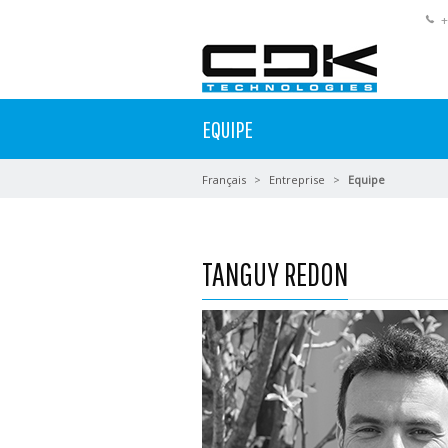
+
EQUIPE
Français
Entreprise
Equipe
TANGUY REDON