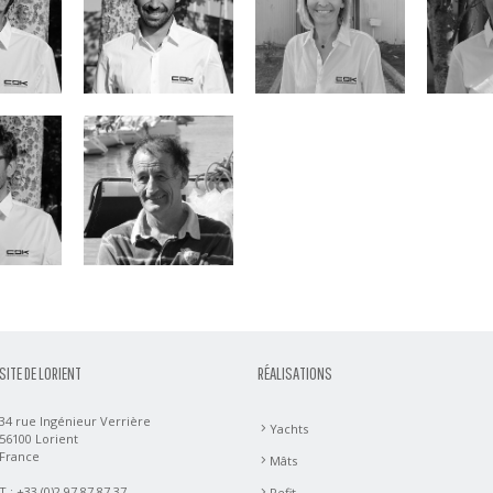
rcelet
Hubert
Desjoyeaux
SITE DE LORIENT
RÉALISATIONS
34 rue Ingénieur Verrière
Yachts
56100 Lorient
France
Mâts
T : +33 (0)2 97 87 87 37
Refit