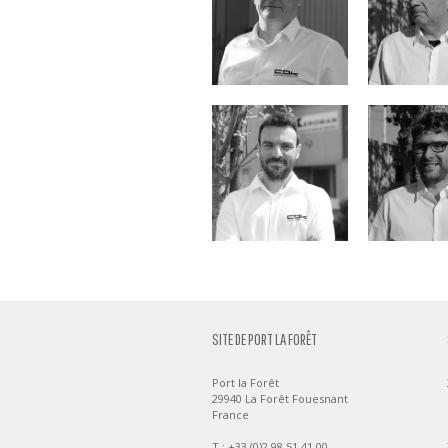
Tanguy Redon
Julien Ma
SITE DE PORT LA FORÊT
Port la Forêt
29940 La Forêt Fouesnant
France
T : +33 (0)2 98 51 41 00