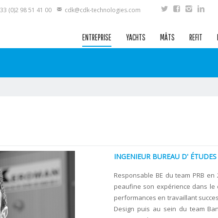
33 (0)2 98 51 41 00
cdk@cdk-technologies.com
ENTREPRISE
YACHTS
MÂTS
REFIT
INGENIEUR BUREAU D' ÉTUDES
Responsable BE du team PRB en 2
peaufine son expérience dans le
performances en travaillant succe
Design puis au sein du team Ban