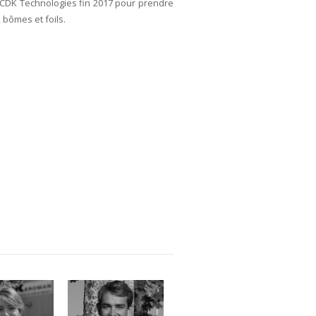
t CDK Technologies fin 2017 pour prendre
 bômes et foils.
e DAGUIN
Franck Lorriaux