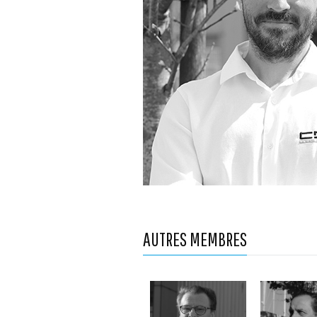
AUTRES MEMBRES
Stéphane Digard
Michel Ol