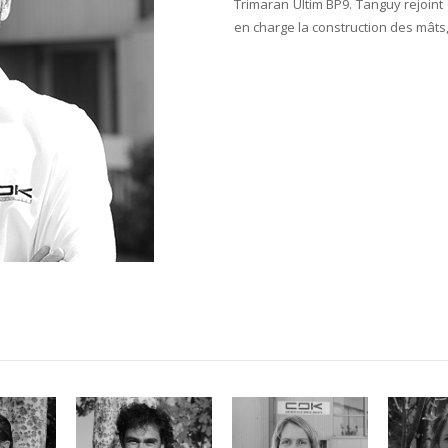
Trimaran Ultim BP9. Tanguy rejoin
en charge la construction des mâts,
livier
ROMAIN CACHIA
Marion Brillet
Sylvi