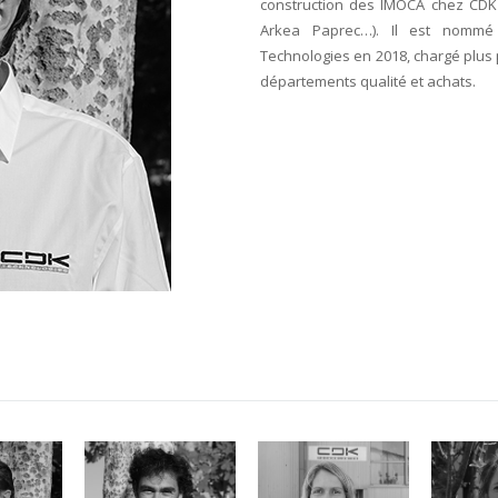
construction des IMOCA chez CDK 
Arkea Paprec…). Il est nommé 
Technologies en 2018, chargé plus 
départements qualité et achats.
livier
ROMAIN CACHIA
Marion Brillet
Sylvi