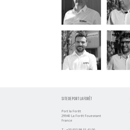
Tanguy Redon
Julien Ma
SITE DE PORT LA FORÊT
Port la Forêt
29940 La Forêt Fouesnant
France
T : +33 (0)2 98 51 41 00