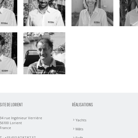
rcelet
Hubert
Desjoyeaux
SITE DE LORIENT
RÉALISATIONS
34 rue Ingénieur Verrière
Yachts
56100 Lorient
France
Mâts
T : +33 (0)2 97 87 87 37
Refit