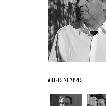
AUTRES MEMBRES
Stéphane Digard
Michel Ol