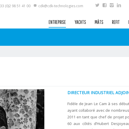
33 (0)2 98 51 41 00
cdk@cdk-technologies.com
ENTREPRISE
YACHTS
MÂTS
REFIT
DIRECTEUR INDUSTRIEL ADJOI
Fidèle de Jean Le Cam à ses début
ayant collaboré avec de nombreuse
2011 en tant que chef de projet p
60 aux côtés d’Hubert Desjoyeaux