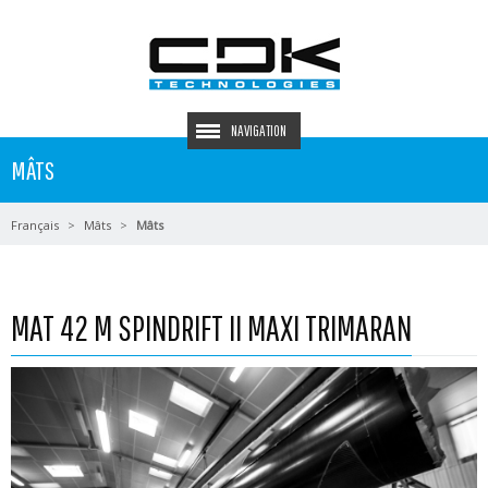
NAVIGATION
MÂTS
Français
Mâts
Mâts
MAT 42 M SPINDRIFT II MAXI TRIMARAN