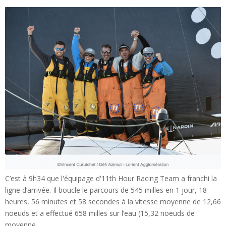
C’est à 9h34 que l'équipage d'11th Hour Racing Team a franchi la
ligne d’arrivée. Il boucle le parcours de 545 milles en 1 jour, 18
heures, 56 minutes et 58 secondes à la vitesse moyenne de 12,66
noeuds et a effectué 658 milles sur l’eau (15,32 noeuds de
moyenne