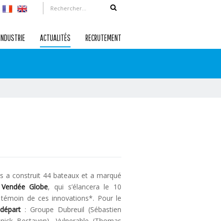
INDUSTRIE
ACTUALITÉS
RECRUTEMENT
es a construit 44 bateaux et a marqué
e
Vendée Globe
, qui s’élancera le 10
 témoin de ces innovations*. Pour le
départ
: Groupe Dubreuil (Sébastien
nick Bestaven), Vulnerable (Thomas