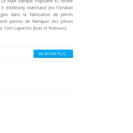
. Le Maxi Banque Populaire XI, récent
m 3 d’Anthony Marchand (ex-Trimaran
ies dans la fabrication de pièces
ment permis de fabriquer des pièces
e Tom Laperche (bras et flotteurs).
EN SAVOIR PLUS...