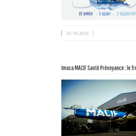
25-10-2023
Imoca MACIF Santé Prévoyance : le fr
En savoir plus...