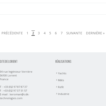
PRÉCÉDENTE
1
2
3
4
5
6
7
SUIVANTE
DERNIÈRE »
SITE DE LORIENT
RÉALISATIONS
34 rue Ingénieur Verrière
Yachts
56100 Lorient
France
Mâts
T : +33 (0)2 97 87 87 37
Refit
F : +33 (0)2 97 37 51 57
Industrie
E-mail :
keroman@cdk-
technologies.com