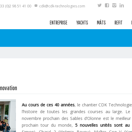
33 (0)2 98 51 41 00
cdk@cdk-technologies.com
ENTREPRISE
YACHTS
MÂTS
REFIT
nnovation
Au cours de ces 40 années
, le chantier CDK Technologi
l’histoire de toutes les grandes courses au large. L
novembre prochain des Sables d’Olonne est le meilleur
prochain tour du monde,
5 nouvelles unités sont au 
Simon), Charal 2 (Jérémie Beyou), Maître Coq V (Yan