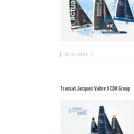
01-01-2024
Transat Jacques Vabre X CDK Group
En savoir plus...