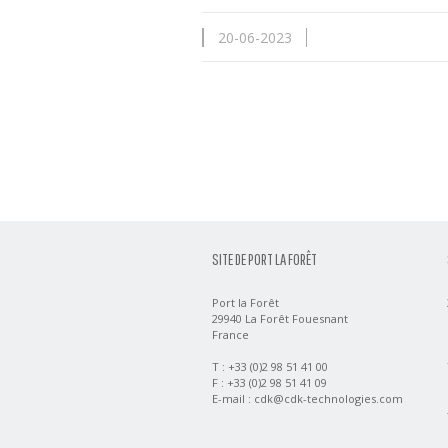
20-06-2023
SITE DE PORT LA FORÊT
Port la Forêt
29940 La Forêt Fouesnant
France
T : +33 (0)2 98 51 41 00
F : +33 (0)2 98 51 41 09
E-mail :
cdk@cdk-technologies.com