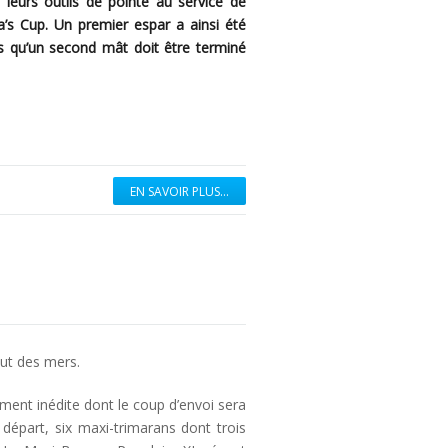
leurs outils de pointe au service de
a’s Cup. Un premier espar a ainsi été
is qu’un second mât doit être terminé
EN SAVOIR PLUS...
ut des mers.
ment inédite dont le coup d’envoi sera
 départ, six maxi-trimarans dont trois