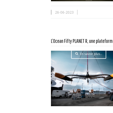
26-06-2023
L’Ocean Fifty PLANET R, une platefor
En savoir plus...