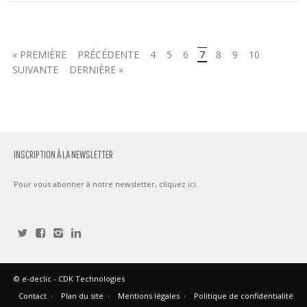
« PREMIÈRE
PRÉCÉDENTE
4
5
6
7
8
9
10
SUIVANTE
DERNIÈRE »
INSCRIPTION À LA NEWSLETTER
Pour vous abonner à notre newsletter,
cliquez ici
.
©
e-declic
- CDK Technologies
Contact
Plan du site
Mentions légales
Politique de confidentialité