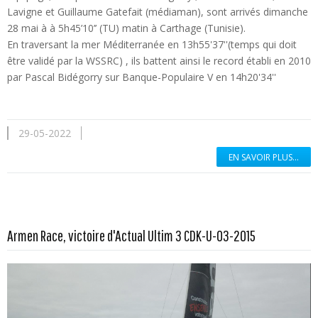
Lavigne et Guillaume Gatefait (médiaman), sont arrivés dimanche
28 mai à à 5h45’10’’ (TU) matin à Carthage (Tunisie).
En traversant la mer Méditerranée en 13h55'37''(temps qui doit
être validé par la WSSRC) , ils battent ainsi le record établi en 2010
par Pascal Bidégorry sur Banque-Populaire V en 14h20'34''
29-05-2022
EN SAVOIR PLUS...
En savoir plus...
Armen Race, victoire d'Actual Ultim 3 CDK-U-03-2015