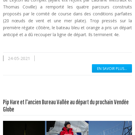
Thomas Coville) a remporté les quatre parcours construits
proposés par le comité de course dans des conditions parfaites
(20 nœuds de vent et une mer plate). Trop pressés sur la
première régate côtière, le bateau bleu et orange a pris un départ
anticipé et a dû recouper la ligne de départ. Ils terminent 4e.
24-05-2021
EN SAVOIR PLUS...
Pip Hare et l'ancien Bureau Vallée au départ du prochain Vendée
En savoir plus...
Globe