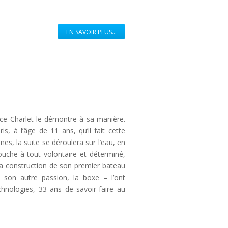
EN SAVOIR PLUS...
rice Charlet le démontre à sa manière.
s, à l’âge de 11 ans, qu’il fait cette
es, la suite se déroulera sur l’eau, en
ouche-à-tout volontaire et déterminé,
 la construction de son premier bateau
 son autre passion, la boxe – l’ont
nologies, 33 ans de savoir-faire au