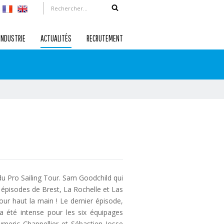
INDUSTRIE
ACTUALITÉS
RECRUTEMENT
du Pro Sailing Tour. Sam Goodchild qui
s épisodes de Brest, La Rochelle et Las
ur haut la main ! Le dernier épisode,
a été intense pour les six équipages
meric Chappellier et Sébastien Josse