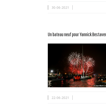
30-06-2021
Un bateau neuf pour Yannick Bestave
En savoir plus...
22-06-2021