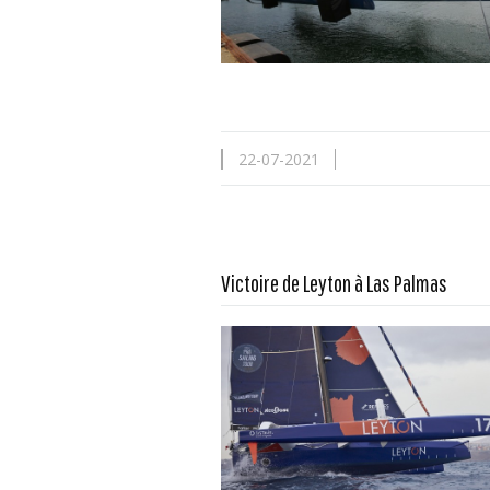
22-07-2021
Victoire de Leyton à Las Palmas
En savoir plus...