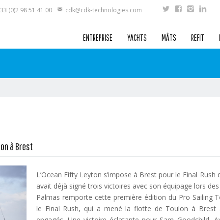
33 (0)2 98 51 41 00
cdk@cdk-technologies.com
ENTREPRISE
YACHTS
MÂTS
REFIT
lon à Brest
L’Ocean Fifty Leyton s’impose à Brest pour le Final Rush 
avait déjà signé trois victoires avec son équipage lors de
Palmas remporte cette première édition du Pro Sailing To
le Final Rush, qui a mené la flotte de Toulon à Brest 
engagés. Une victoire éclatante pour Sam Goodchild, Ay