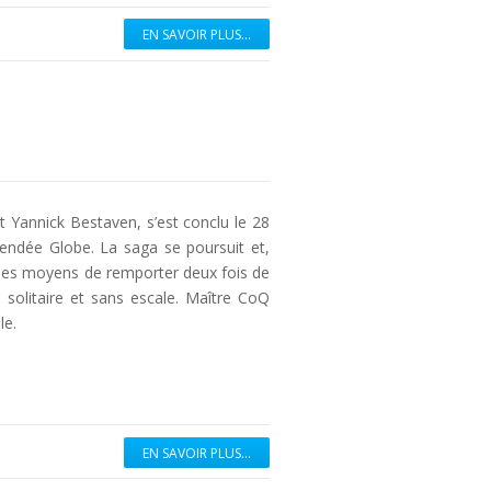
EN SAVOIR PLUS...
et Yannick Bestaven, s’est conclu le 28
Vendée Globe. La saga se poursuit et,
er les moyens de remporter deux fois de
 solitaire et sans escale. Maître CoQ
le.
EN SAVOIR PLUS...