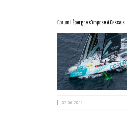
Corum l'Épargne s'impose à Cascais
En savoir plus...
02-06-2021