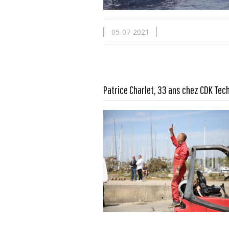
05-07-2021
Patrice Charlet, 33 ans chez CDK Tec
En savoir plus...