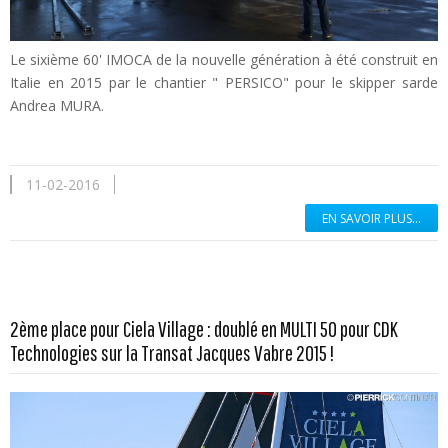
Le sixième 60' IMOCA de la nouvelle génération à été construit en
Italie en 2015 par le chantier " PERSICO" pour le skipper sarde
Andrea MURA.
11-02-2016
EN SAVOIR PLUS...
2ème place pour Ciela Village : doublé en MULTI 50 pour CDK
En savoir plus...
Technologies sur la Transat Jacques Vabre 2015 !