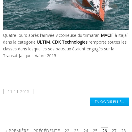
Quatre jours après l’arrivée victorieuse du trimaran
MACIF
à Itajaí
dans la catégorie
ULTIM
,
CDK Technologies
remporte toutes les
classes dans lesquelles ses bateaux étaient engagés sur la
Transat Jacques Vabre 2015 :
11-11-2015
EN SAVOIR PLUS...
« PREMIÈRE
PRÉCÉDENTE
22
23
24
25
26
27
28