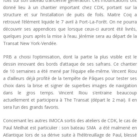
foils sur son bateau d’ancienne génération. Ces modifications ont
donné lieu à un chantier important chez CDK, portant sur la
structure et sur l’installation de puits de foils. Maitre Coq a
retrouvé l’élément liquide le 7 avril à Port-La-Forêt. On ne pourra
découvrir ses appendices que lorsque ceux-ci auront été livrés,
quelques jours après la mise à l’eau. Jérémie sera au départ de la
Transat New York-Vendée.
PRB a choisi l’optimisation, dont la partie la plus visible est le
dessin innovant des bords d’attaque de ses safrans. Ce chantier
de 10 semaines a été mené par l’équipe elle-même. Vincent Riou
a d’ailleurs déjà profité de la tempête de Pâques pour tester ses
choix dans la brise et signer de superbes images de navigation
dans le gros temps. Vincent Riou s’entraine beaucoup
actuellement et participera à The Transat (départ le 2 mai). Il en
sera l’un des grands favoris.
Concernant les autres IMOCA sortis des ateliers de CDK, le cas de
Paul Meilhat est particulier : son bateau SMA a été malmené en
Atlantique lors de sa dérive suite à l’hélitreuillage de Paul, blessé