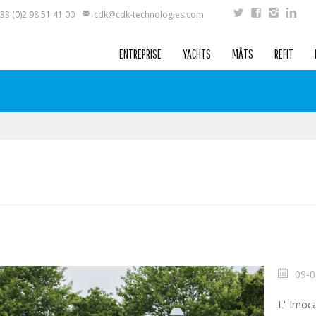
33 (0)2 98 51 41 00
cdk@cdk-technologies.com
ENTREPRISE
YACHTS
MÂTS
REFIT
09-0
L' Imoc