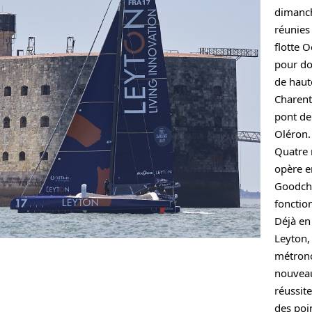
dimanch
réunies 
flotte O
pour do
de haute
Charent
pont de 
Oléron.
Quatre r
opère e
Goodchi
fonctio
Déjà en 
Leyton, 
métrono
nouveau 
réussit
des poin