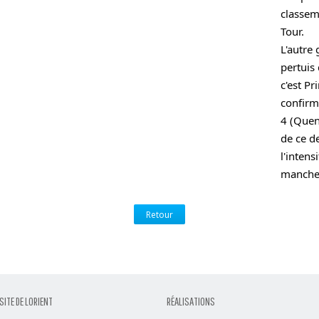
classem
Tour. 
L'autre 
pertuis 
c'est Pr
confirm
4 (Quen
de ce d
l'intens
manche
Retour
SITE DE LORIENT
RÉALISATIONS