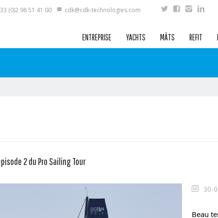
33 (0)2 98 51 41 00
cdk@cdk-technologies.com
ENTREPRISE
YACHTS
MÂTS
REFIT
pisode 2 du Pro Sailing Tour
30-0
Beau tem