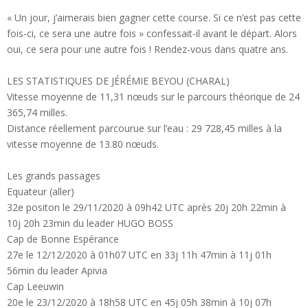
« Un jour, j’aimerais bien gagner cette course. Si ce n’est pas cette
fois-ci, ce sera une autre fois » confessait-il avant le départ. Alors
oui, ce sera pour une autre fois ! Rendez-vous dans quatre ans.
LES STATISTIQUES DE JÉRÉMIE BEYOU (CHARAL)
Vitesse moyenne de 11,31 nœuds sur le parcours théorique de 24
365,74 milles.
Distance réellement parcourue sur l’eau : 29 728,45 milles à la
vitesse moyenne de 13.80 nœuds.
Les grands passages
Equateur (aller)
32e positon le 29/11/2020 à 09h42 UTC après 20j 20h 22min à
10j 20h 23min du leader HUGO BOSS
Cap de Bonne Espérance
27e le 12/12/2020 à 01h07 UTC en 33j 11h 47min à 11j 01h
56min du leader Apivia
Cap Leeuwin
20e le 23/12/2020 à 18h58 UTC en 45j 05h 38min à 10j 07h