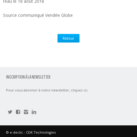
l’eau le 18 août 2018
Source communiqué Vendée Globe
Retour
INSCRIPTION À LA NEWSLETTER
Pour vous abonner à notre newsletter,
cliquez ici
.
©
e-declic
- CDK Technologies