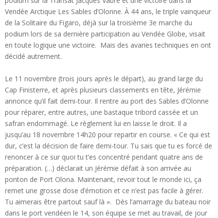
podium sur la Transat Jacques Vabre et une victoire dans la
Vendée Arctique Les Sables d’Olonne. À 44 ans, le triple vainqueur
de la Solitaire du Figaro, déjà sur la troisième 3e marche du
podium lors de sa dernière participation au Vendée Globe, visait
en toute logique une victoire. Mais des avaries techniques en ont
décidé autrement.
Le 11 novembre (trois jours après le départ), au grand large du
Cap Finisterre, et après plusieurs classements en tête, Jérémie
annonce qu’il fait demi-tour. Il rentre au port des Sables d’Olonne
pour réparer, entre autres, une bastaque tribord cassée et un
safran endommagé. Le règlement lui en laisse le droit. Il a
jusqu’au 18 novembre 14h20 pour repartir en course. « Ce qui est
dur, c’est la décision de faire demi-tour. Tu sais que tu es forcé de
renoncer à ce sur quoi tu t’es concentré pendant quatre ans de
préparation. (…) déclarait un Jérémie défait à son arrivée au
ponton de Port Olona. Maintenant, revoir tout le monde ici, ça
remet une grosse dose d’émotion et ce n’est pas facile à gérer.
Tu aimerais être partout sauf là ». Dès l’amarrage du bateau noir
dans le port vendéen le 14, son équipe se met au travail, de jour