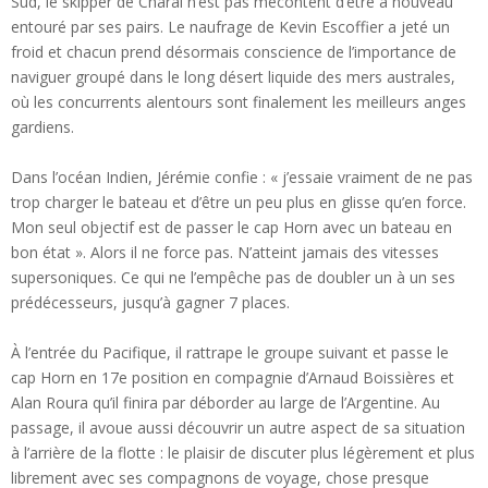
Sud, le skipper de Charal n’est pas mécontent d’être à nouveau
entouré par ses pairs. Le naufrage de Kevin Escoffier a jeté un
froid et chacun prend désormais conscience de l’importance de
naviguer groupé dans le long désert liquide des mers australes,
où les concurrents alentours sont finalement les meilleurs anges
gardiens.
Dans l’océan Indien, Jérémie confie : « j’essaie vraiment de ne pas
trop charger le bateau et d’être un peu plus en glisse qu’en force.
Mon seul objectif est de passer le cap Horn avec un bateau en
bon état ». Alors il ne force pas. N’atteint jamais des vitesses
supersoniques. Ce qui ne l’empêche pas de doubler un à un ses
prédécesseurs, jusqu’à gagner 7 places.
À l’entrée du Pacifique, il rattrape le groupe suivant et passe le
cap Horn en 17e position en compagnie d’Arnaud Boissières et
Alan Roura qu’il finira par déborder au large de l’Argentine. Au
passage, il avoue aussi découvrir un autre aspect de sa situation
à l’arrière de la flotte : le plaisir de discuter plus légèrement et plus
librement avec ses compagnons de voyage, chose presque