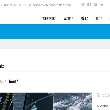
33 (0)2 98 51 41 00
cdk@cdk-technologies.com
ENTREPRISE
YACHTS
MÂTS
REFIT
ais
squ’au bout"
02-0
Nicolas 