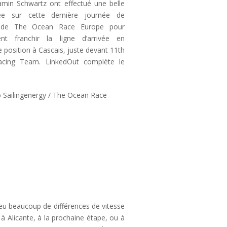
amin Schwartz ont effectué une belle
ée sur cette dernière journée de
 de The Ocean Race Europe pour
ent franchir la ligne d’arrivée en
 position à Cascais, juste devant 11th
cing Team. LinkedOut complète le
o
Sailingenergy / The Ocean Race
 a eu beaucoup de différences de vitesse
 à Alicante, à la prochaine étape, ou à