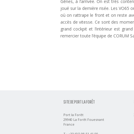
Gênes, à l’arrivée. On est très conten
joué sur la dernière risée. Les VO65 o
où on rattrape le front et on reste a
accès de vitesse. Ce sont des momen
grand cockpit et l’intérieur est gran
remercier toute l’équipe de CORUM Saili
SITE DE PORT LA FORÊT
Port la Forêt
29940 La Forêt Fouesnant
France
T : +33 (0)2 98 51 41 00