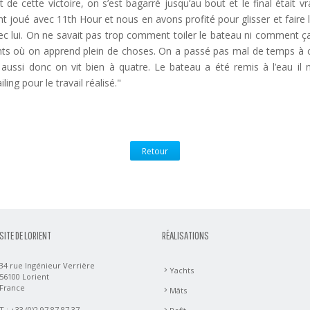
t de cette victoire, on s’est bagarré jusqu’au bout et le final était
nt joué avec 11th Hour et nous en avons profité pour glisser et faire le
vec lui. On ne savait pas trop comment toiler le bateau ni comment ça 
ts où on apprend plein de choses. On a passé pas mal de temps à c
d aussi donc on vit bien à quatre. Le bateau a été remis à l’eau il 
ng pour le travail réalisé."
Retour
SITE DE LORIENT
RÉALISATIONS
34 rue Ingénieur Verrière
Yachts
56100 Lorient
France
Mâts
T : +33 (0)2 97 87 87 37