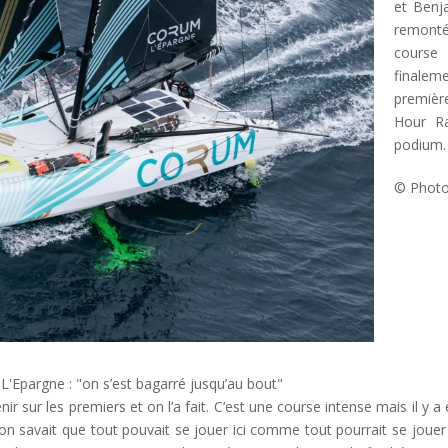
et Benj
remont
course
finalem
première
Hour Ra
podium.
© Phot
'Epargne : "on s’est bagarré jusqu’au bout"
nir sur les premiers et on l’a fait. C’est une course intense mais il y
 on savait que tout pouvait se jouer ici comme tout pourrait se jouer