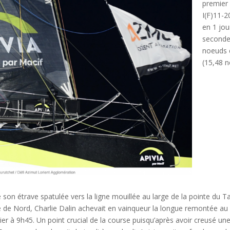
premier 
I(F)11-2
en 1 jou
seconde
noeuds e
(15,48 
son étrave spatulée vers la ligne mouillée au large de la pointe du Tal
te de Nord, Charlie Dalin achevait en vainqueur la longue remontée au
hier à 9h45. Un point crucial de la course puisqu’après avoir creusé un