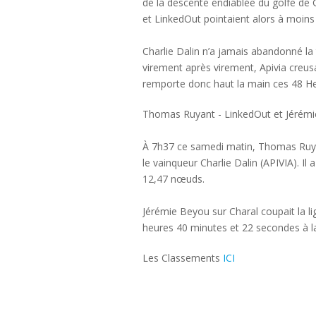
de la descente endiablée du golfe de G
et LinkedOut pointaient alors à moins
Charlie Dalin n’a jamais abandonné la t
virement après virement, Apivia creusa
remporte donc haut la main ces 48 He
Thomas Ruyant - LinkedOut et Jérémi
À 7h37 ce samedi matin, Thomas Ruyant
le vainqueur Charlie Dalin (APIVIA). I
12,47 nœuds.
Jérémie Beyou sur Charal coupait la li
heures 40 minutes et 22 secondes à 
Les Classements
ICI