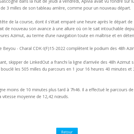
ascogne dans la nuit de jeudi à vendredi, Apivia avait vu fondre sur 
 de 3 milles de son tableau arrière, comme pour un nouveau départ.
ête de la course, dont il s’était emparé une heure après le départ de L
it de nouveau son avance à une allure où on le sait intouchable depuis
ures Azimut, au terme d’une navigation toute en maîtrise et en déter
e Beyou - Charal CDK-I(F)15-2022 complètent le podium des 48h Azi
, skipper de LinkedOut a franchi la ligne d’arrivée des 48h Azimut 
l a bouclé les 505 milles du parcours en 1 jour 16 heures 40 minutes 
gne moins de 10 minutes plus tard à 7h46. Il a effectué le parcours d
la vitesse moyenne de 12,42 nœuds.
Retour