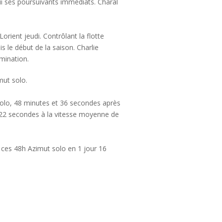
lui ses poursuivants immédiats. Charal
orient jeudi. Contrôlant la flotte
 le début de la saison. Charlie
mination.
mut solo.
solo, 48 minutes et 36 secondes après
et 22 secondes à la vitesse moyenne de
e ces 48h Azimut solo en 1 jour 16