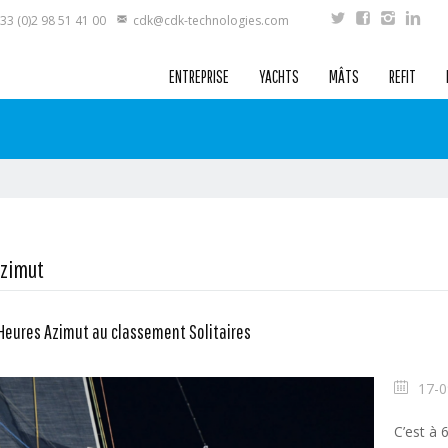
33 (0)2 98 51 41 00
cdk@cdk-technologies.com
ENTREPRISE
YACHTS
MÂTS
REFIT
Azimut
8 Heures Azimut au classement Solitaires
17-0
C’est à 