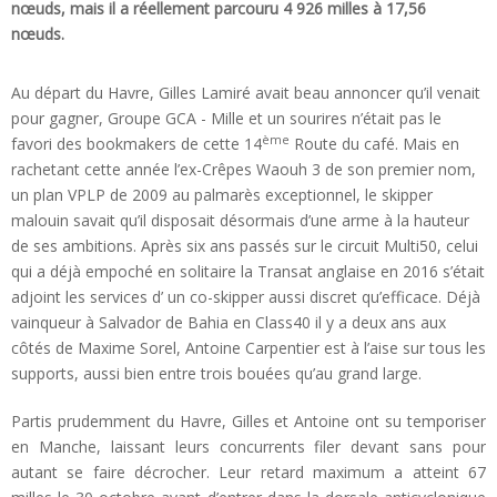
nœuds, mais il a réellement parcouru 4 926 milles à 17,56
nœuds.
Au départ du Havre, Gilles Lamiré avait beau annoncer qu’il venait
pour gagner, Groupe GCA - Mille et un sourires n’était pas le
ème
favori des bookmakers de cette 14
Route du café. Mais en
rachetant cette année l’ex-Crêpes Waouh 3 de son premier nom,
un plan VPLP de 2009 au palmarès exceptionnel, le skipper
malouin savait qu’il disposait désormais d’une arme à la hauteur
de ses ambitions. Après six ans passés sur le circuit Multi50, celui
qui a déjà empoché en solitaire la Transat anglaise en 2016 s’était
adjoint les services d’ un co-skipper aussi discret qu’efficace. Déjà
vainqueur à Salvador de Bahia en Class40 il y a deux ans aux
côtés de Maxime Sorel, Antoine Carpentier est à l’aise sur tous les
supports, aussi bien entre trois bouées qu’au grand large.
Partis prudemment du Havre, Gilles et Antoine ont su temporiser
en Manche, laissant leurs concurrents filer devant sans pour
autant se faire décrocher. Leur retard maximum a atteint 67