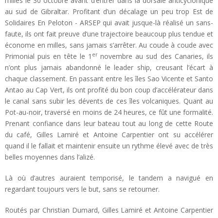
milles le 30 octobre avant d’entrer dans la dorsale anticyclonique
au sud de Gibraltar. Profitant d’un décalage un peu trop Est de
Solidaires En Peloton - ARSEP qui avait jusque-là réalisé un sans-
faute, ils ont fait preuve d’une trajectoire beaucoup plus tendue et
économe en milles, sans jamais s’arrêter. Au coude à coude avec
er
Primonial puis en tête le 1
novembre au sud des Canaries, ils
n’ont plus jamais abandonné le leader ship, creusant l’écart à
chaque classement. En passant entre les îles Sao Vicente et Santo
Antao au Cap Vert, ils ont profité du bon coup d’accélérateur dans
le canal sans subir les dévents de ces îles volcaniques. Quant au
Pot-au-noir, traversé en moins de 24 heures, ce fût une formalité.
Prenant confiance dans leur bateau tout au long de cette Route
du café, Gilles Lamiré et Antoine Carpentier ont su accélérer
quand il le fallait et maintenir ensuite un rythme élevé avec de très
belles moyennes dans l’alizé.
Là où d’autres auraient temporisé, le tandem a navigué en
regardant toujours vers le but, sans se retourner.
Routés par Christian Dumard, Gilles Lamiré et Antoine Carpentier