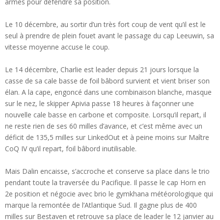
armes pour défendre sa position.
Le 10 décembre, au sortir d’un très fort coup de vent qu’il est le
seul à prendre de plein fouet avant le passage du cap Leeuwin, sa
vitesse moyenne accuse le coup.
Le 14 décembre, Charlie est leader depuis 21 jours lorsque la
casse de sa cale basse de foil bâbord survient et vient briser son
élan. A la cape, engoncé dans une combinaison blanche, masque
sur le nez, le skipper Apivia passe 18 heures à façonner une
nouvelle cale basse en carbone et composite. Lorsqu’il repart, il
ne reste rien de ses 60 milles d’avance, et c’est même avec un
déficit de 135,5 milles sur LinkedOut et à peine moins sur Maître
CoQ IV qu’il repart, foil bâbord inutilisable.
Mais Dalin encaisse, s’accroche et conserve sa place dans le trio
pendant toute la traversée du Pacifique. Il passe le cap Horn en
2e position et négocie avec brio le gymkhana météorologique qui
marque la remontée de l’Atlantique Sud. Il gagne plus de 400
milles sur Bestaven et retrouve sa place de leader le 12 janvier au