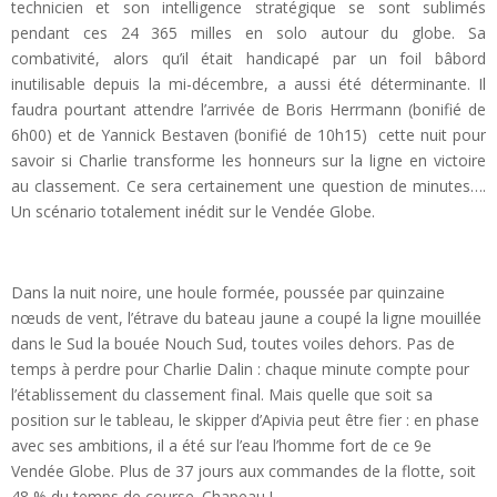
technicien et son intelligence stratégique se sont sublimés
pendant ces 24 365 milles en solo autour du globe. Sa
combativité, alors qu’il était handicapé par un foil bâbord
inutilisable depuis la mi-décembre, a aussi été déterminante. Il
faudra pourtant attendre l’arrivée de Boris Herrmann (bonifié de
6h00) et de Yannick Bestaven (bonifié de 10h15) cette nuit pour
savoir si Charlie transforme les honneurs sur la ligne en victoire
au classement. Ce sera certainement une question de minutes….
Un scénario totalement inédit sur le Vendée Globe.
Dans la nuit noire, une houle formée, poussée par quinzaine
nœuds de vent, l’étrave du bateau jaune a coupé la ligne mouillée
dans le Sud la bouée Nouch Sud, toutes voiles dehors. Pas de
temps à perdre pour Charlie Dalin : chaque minute compte pour
l’établissement du classement final. Mais quelle que soit sa
position sur le tableau, le skipper d’Apivia peut être fier : en phase
avec ses ambitions, il a été sur l’eau l’homme fort de ce 9e
Vendée Globe. Plus de 37 jours aux commandes de la flotte, soit
48 % du temps de course. Chapeau !