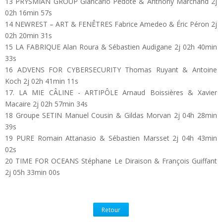
13 PRYSMIAN GROUP Giancarlo Pedote & Anthony Marchand 2j
02h 16min 57s
14 NEWREST – ART & FENÊTRES Fabrice Amedeo & Éric Péron 2j
02h 20min 31s
15 LA FABRIQUE Alan Roura & Sébastien Audigane 2j 02h 40min
33s
16 ADVENS FOR CYBERSECURITY Thomas Ruyant & Antoine
Koch 2j 02h 41min 11s
17. LA MIE CÂLINE - ARTIPÔLE Arnaud Boissières & Xavier
Macaire 2j 02h 57min 34s
18 Groupe SETIN Manuel Cousin & Gildas Morvan 2j 04h 28min
39s
19 PURE Romain Attanasio & Sébastien Marsset 2j 04h 43min
02s
20 TIME FOR OCEANS Stéphane Le Diraison & François Guiffant
2j 05h 33min 00s
Retour