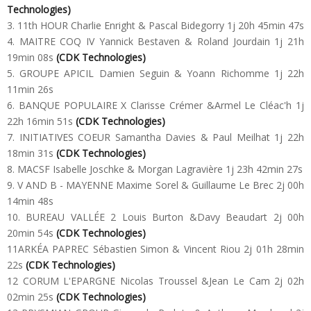
Technologies)
3. 11th HOUR Charlie Enright & Pascal Bidegorry 1j 20h 45min 47s
4. MAITRE COQ IV Yannick Bestaven & Roland Jourdain 1j 21h
19min 08s
(CDK Technologies)
5. GROUPE APICIL Damien Seguin & Yoann Richomme 1j 22h
11min 26s
6. BANQUE POPULAIRE X Clarisse Crémer &Armel Le Cléac'h 1j
22h 16min 51s
(CDK Technologies)
7. INITIATIVES COEUR Samantha Davies & Paul Meilhat 1j 22h
18min 31s
(CDK Technologies)
8. MACSF Isabelle Joschke & Morgan Lagravière 1j 23h 42min 27s
9. V AND B - MAYENNE Maxime Sorel & Guillaume Le Brec 2j 00h
14min 48s
10. BUREAU VALLÉE 2 Louis Burton &Davy Beaudart 2j 00h
20min 54s
(CDK Technologies)
11ARKÉA PAPREC Sébastien Simon & Vincent Riou 2j 01h 28min
22s
(CDK Technologies)
12 CORUM L'EPARGNE Nicolas Troussel &Jean Le Cam 2j 02h
02min 25s
(CDK Technologies)