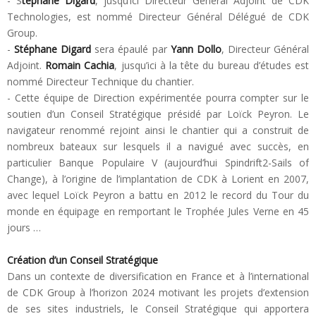
- S
téphane Digard
, jusqu’ici Directeur Général Adjoint de CDK
Technologies, est nommé Directeur Général Délégué de CDK
Group.
-
Stéphane Digard
sera épaulé par
Yann Dollo
, Directeur Général
Adjoint.
Romain Cachia
, jusqu’ici à la tête du bureau d’études est
nommé Directeur Technique du chantier.
- Cette équipe de Direction expérimentée pourra compter sur le
soutien d’un Conseil Stratégique présidé par Loïck Peyron. Le
navigateur renommé rejoint ainsi le chantier qui a construit de
nombreux bateaux sur lesquels il a navigué avec succès, en
particulier Banque Populaire V (aujourd’hui Spindrift2-Sails of
Change), à l’origine de l’implantation de CDK à Lorient en 2007,
avec lequel Loïck Peyron a battu en 2012 le record du Tour du
monde en équipage en remportant le Trophée Jules Verne en 45
jours …
Création d’un Conseil Stratégique
Dans un contexte de diversification en France et à l’international
de CDK Group à l’horizon 2024 motivant les projets d’extension
de ses sites industriels, le Conseil Stratégique qui apportera